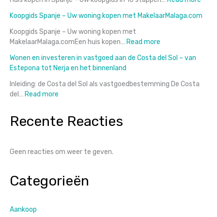
label!
in
Kope
Koopgids Spanje – Uw woning kopen met MakelaarMalaga.com
Málaga:
in
ontdek
Span
Koopgids Spanje – Uw woning kopen met
de
in
:
MakelaarMalaga.comEen huis kopen…
Read more
verborgen
10
Koopgids
Wonen en investeren in vastgoed aan de Costa del Sol – van
kansen
Stap
Spanje
Estepona tot Nerja en het binnenland
achter
–
de
Uw
Inleiding: de Costa del Sol als vastgoedbestemming De Costa
crisis
woning
:
del…
Read more
kopen
Wonen
met
en
Recente Reacties
MakelaarMalaga.
investeren
in
vastgoed
Geen reacties om weer te geven.
aan
de
Costa
Categorieën
del
Sol
–
Aankoop
van