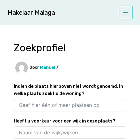
Ga
naar
Makelaar Malaga
de
inhoud
Zoekprofiel
Door
Manuel
/
Indien de plaats hierboven niet wordt genoemd, in
welke plaats zoekt u de woning?
Heeft u voorkeur voor een wijk in deze plaats?