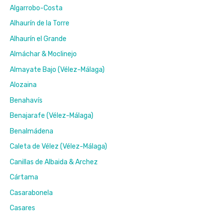
Algarrobo-Costa
Estepona
tot
Alhaurín de la Torre
Nerja
Alhaurín el Grande
en
het
Almáchar & Moclinejo
binnenland
Almayate Bajo (Vélez-Málaga)
Alozaina
Benahavís
Benajarafe (Vélez-Málaga)
Benalmádena
Caleta de Vélez (Vélez-Málaga)
Canillas de Albaida & Archez
Cártama
Casarabonela
Casares