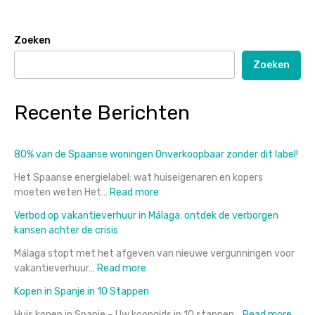
Zoeken
Zoeken
Recente Berichten
80% van de Spaanse woningen Onverkoopbaar zonder dit label!
Het Spaanse energielabel: wat huiseigenaren en kopers
:
moeten weten Het…
Read more
80%
Verbod op vakantieverhuur in Málaga: ontdek de verborgen
van
kansen achter de crisis
de
Spaanse
Málaga stopt met het afgeven van nieuwe vergunningen voor
woningen
:
vakantieverhuur…
Read more
Onverkoopbaar
Verbod
Kopen in Spanje in 10 Stappen
zonder
op
dit
vakantieverhuur
:
Huis kopen in Spanje – Uw koopgids in 10 stappen…
Read more