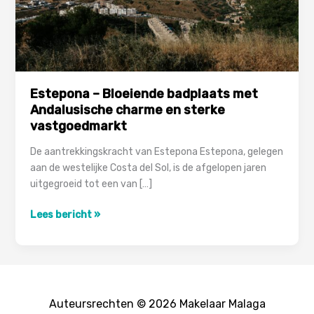
Estepona – Bloeiende badplaats met
Andalusische charme en sterke
vastgoedmarkt
De aantrekkingskracht van Estepona Estepona, gelegen
aan de westelijke Costa del Sol, is de afgelopen jaren
uitgegroeid tot een van […]
Estepona
Lees bericht »
–
Bloeiende
badplaats
met
Andalusische
Auteursrechten © 2026 Makelaar Malaga
charme