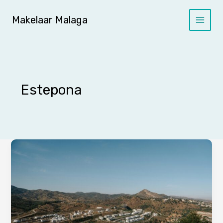
Ga
naar
Makelaar Malaga
de
inhoud
Estepona