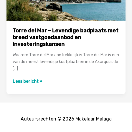
Torre del Mar – Levendige badplaats met
breed vastgoedaanbod en
investeringskansen
Waarom Torre del Mar aantrekkelijk is Torre del Mar is een
van de meest levendige kustplaatsen in de Axarquía, de
[…]
Torre
Lees bericht »
del
Mar
–
Levendige
badplaats
Auteursrechten © 2026 Makelaar Malaga
met
breed