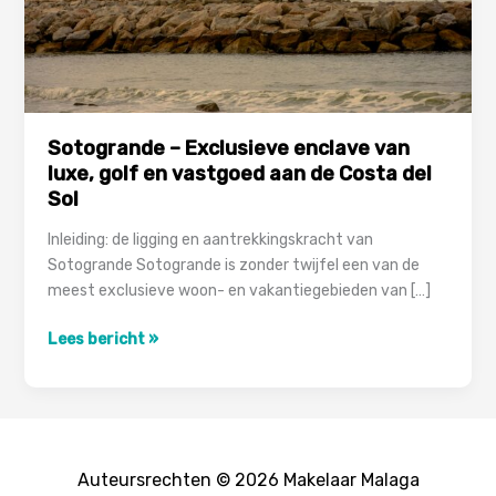
Sotogrande – Exclusieve enclave van
luxe, golf en vastgoed aan de Costa del
Sol
Inleiding: de ligging en aantrekkingskracht van
Sotogrande Sotogrande is zonder twijfel een van de
meest exclusieve woon- en vakantiegebieden van […]
Sotogrande
Lees bericht »
–
Exclusieve
enclave
van
luxe,
Auteursrechten © 2026 Makelaar Malaga
golf