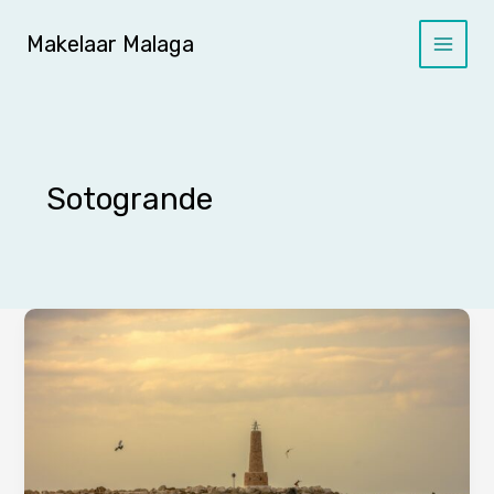
Ga
naar
Makelaar Malaga
de
inhoud
Sotogrande