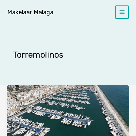
Ga
naar
Makelaar Malaga
de
inhoud
Torremolinos