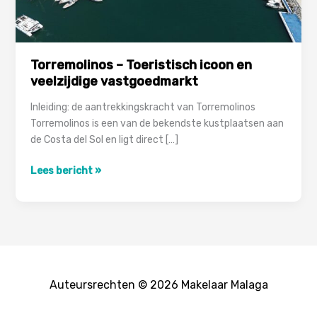
Torremolinos – Toeristisch icoon en
veelzijdige vastgoedmarkt
Inleiding: de aantrekkingskracht van Torremolinos
Torremolinos is een van de bekendste kustplaatsen aan
de Costa del Sol en ligt direct […]
Torremolinos
Lees bericht »
–
Toeristisch
icoon
en
veelzijdige
vastgoedmarkt
Auteursrechten © 2026 Makelaar Malaga