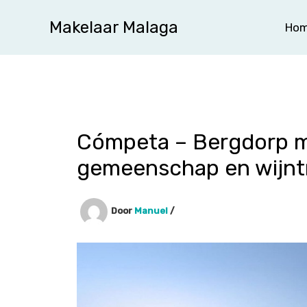
Ga
Makelaar Malaga
Ho
naar
de
inhoud
Cómpeta – Bergdorp me
gemeenschap en wijntr
Door
Manuel
/