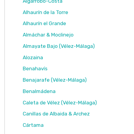
Algarrobo-Costa
van
Estepona
Alhaurín de la Torre
tot
Alhaurín el Grande
Nerja
en
Almáchar & Moclinejo
het
Almayate Bajo (Vélez-Málaga)
binnenland
Alozaina
Benahavís
Benajarafe (Vélez-Málaga)
Benalmádena
Caleta de Vélez (Vélez-Málaga)
Canillas de Albaida & Archez
Cártama