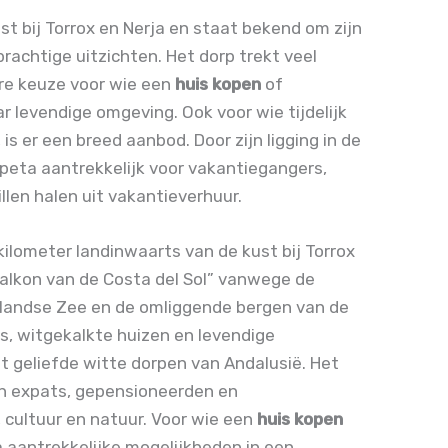
t bij Torrox en Nerja en staat bekend om zijn
prachtige uitzichten. Het dorp trekt veel
ire keuze voor wie een
huis kopen
of
ar levendige omgeving. Ook voor wie tijdelijk
, is er een breed aanbod. Door zijn ligging in de
mpeta aantrekkelijk voor vakantiegangers,
len halen uit vakantieverhuur.
kilometer landinwaarts van de kust bij Torrox
balkon van de Costa del Sol” vanwege de
llandse Zee en de omliggende bergen van de
jes, witgekalkte huizen en levendige
 geliefde witte dorpen van Andalusië. Het
n expats, gepensioneerden en
 cultuur en natuur. Voor wie een
huis kopen
 aantrekkelijke mogelijkheden in een