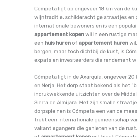
Cómpeta ligt op ongeveer 18 km van de kus
wijntraditie, schilderachtige straatjes en 
internationale bewoners en is een popula
appartement kopen
wil in een rustige ma
een
huis huren
of
appartement huren
wil
bergen, maar toch dichtbij de kust, is Có
expats en investeerders die rendement wil
Cómpeta ligt in de Axarquía, ongeveer 20 
en Nerja. Het dorp staat bekend als het “
indrukwekkende uitzichten over de Midde
Sierra de Almijara. Met zijn smalle straat
dorpspleinen is Cómpeta een van de meest
trekt een internationale gemeenschap va
vakantiegangers die genieten van de rust,
of
appartement kopen
wil, biedt Cómpeta