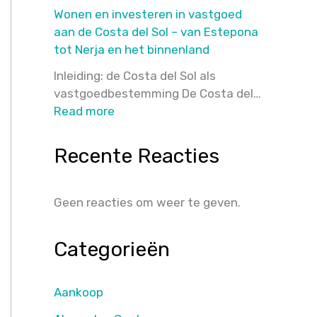
Koopgids
de
Wonen en investeren in vastgoed
Spanje
crisis
aan de Costa del Sol – van Estepona
–
tot Nerja en het binnenland
Uw
woning
Inleiding: de Costa del Sol als
kopen
vastgoedbestemming De Costa del…
:
met
Read more
Wonen
MakelaarMalaga.com
en
Recente Reacties
investeren
in
vastgoed
Geen reacties om weer te geven.
aan
de
Categorieën
Costa
del
Sol
Aankoop
–