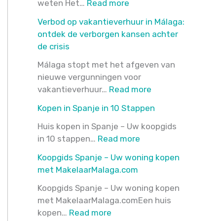
:
weten Het…
Read more
80%
Verbod op vakantieverhuur in Málaga:
van
ontdek de verborgen kansen achter
de
de crisis
Spaanse
woningen
Málaga stopt met het afgeven van
Onverkoopbaar
nieuwe vergunningen voor
:
zonder
vakantieverhuur…
Read more
Verbod
dit
Kopen in Spanje in 10 Stappen
op
label!
vakantieverhuur
Huis kopen in Spanje – Uw koopgids
:
in
in 10 stappen…
Read more
Kopen
Málaga:
Koopgids Spanje – Uw woning kopen
in
ontdek
met MakelaarMalaga.com
Spanje
de
in
verborgen
Koopgids Spanje – Uw woning kopen
10
kansen
met MakelaarMalaga.comEen huis
:
Stappen
achter
kopen…
Read more