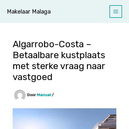
Ga
naar
Makelaar Malaga
de
inhoud
Algarrobo-Costa –
Betaalbare kustplaats
met sterke vraag naar
vastgoed
Door
Manuel
/