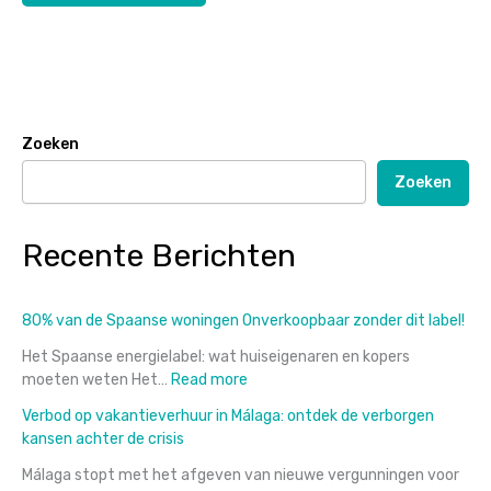
Zoeken
Zoeken
Recente Berichten
80% van de Spaanse woningen Onverkoopbaar zonder dit label!
Het Spaanse energielabel: wat huiseigenaren en kopers
:
moeten weten Het…
Read more
80%
Verbod op vakantieverhuur in Málaga: ontdek de verborgen
van
kansen achter de crisis
de
Spaanse
Málaga stopt met het afgeven van nieuwe vergunningen voor