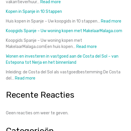
woningen
:
vakantieverhuur…
Read more
Onverkoopbaar
Verbod
Kopen in Spanje in 10 Stappen
zonder
op
dit
vakantieverhuur
:
Huis kopen in Spanje – Uw koopgids in 10 stappen…
Read more
label!
in
Kope
Koopgids Spanje – Uw woning kopen met MakelaarMalaga.com
Málaga:
in
ontdek
Span
Koopgids Spanje – Uw woning kopen met
de
in
:
MakelaarMalaga.comEen huis kopen…
Read more
verborgen
10
Koopgids
Wonen en investeren in vastgoed aan de Costa del Sol – van
kansen
Stap
Spanje
Estepona tot Nerja en het binnenland
achter
–
de
Uw
Inleiding: de Costa del Sol als vastgoedbestemming De Costa
crisis
woning
:
del…
Read more
kopen
Wonen
met
en
Recente Reacties
MakelaarMalaga.
investeren
in
vastgoed
Geen reacties om weer te geven.
aan
de
Costa
Categorieën