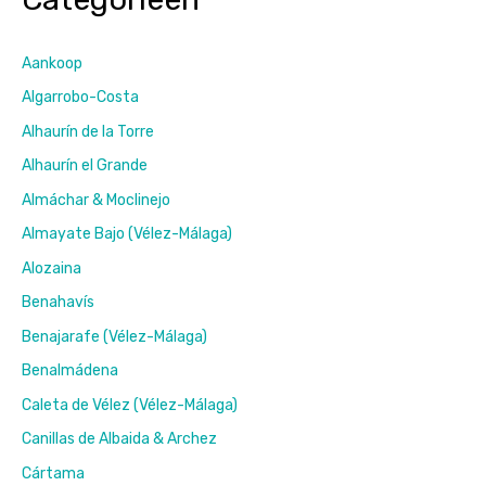
del
Sol
–
Aankoop
van
Algarrobo-Costa
Estepona
tot
Alhaurín de la Torre
Nerja
Alhaurín el Grande
en
het
Almáchar & Moclinejo
binnenland
Almayate Bajo (Vélez-Málaga)
Alozaina
Benahavís
Benajarafe (Vélez-Málaga)
Benalmádena
Caleta de Vélez (Vélez-Málaga)
Canillas de Albaida & Archez
Cártama