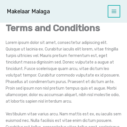
Ga
naar
Makelaar Malaga
de
inhoud
Terms and Conditions
Lorem ipsum dolor sit amet, consectetur adipiscing elit.
Quisque ut lacinia ex. Curabitur iaculis elit lorem, vitae fringilla
turpis ultricies vel. Mauris pretium fermentum est, eget
tincidunt massa dignissim sed. Donec vulputate a augue at
tincidunt. Fusce scelerisque quam arcu, vitae dictum leo
volutpat tempor. Curabitur commodo vulputate ex id posuere.
Phasellus at condimentum purus. Praesent et dictum ante.
Proin sed ipsum non nisl pretium tempus quis et augue. Morbi
ullamcorper, dolor eu accumsan aliquet, nibh nisl molestie odio,
at lobortis sapien nisl interdum arcu.
Vestibulum vitae varius arcu. Nam mattis est ex, eu iaculis sem
euismod nec. Nulla facilisis est vitae enim dictum posuere.