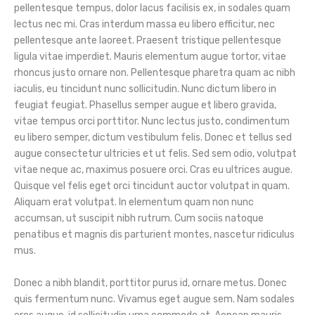
pellentesque tempus, dolor lacus facilisis ex, in sodales quam
lectus nec mi. Cras interdum massa eu libero efficitur, nec
pellentesque ante laoreet. Praesent tristique pellentesque
ligula vitae imperdiet. Mauris elementum augue tortor, vitae
rhoncus justo ornare non. Pellentesque pharetra quam ac nibh
iaculis, eu tincidunt nunc sollicitudin. Nunc dictum libero in
feugiat feugiat. Phasellus semper augue et libero gravida,
vitae tempus orci porttitor. Nunc lectus justo, condimentum
eu libero semper, dictum vestibulum felis. Donec et tellus sed
augue consectetur ultricies et ut felis. Sed sem odio, volutpat
vitae neque ac, maximus posuere orci. Cras eu ultrices augue.
Quisque vel felis eget orci tincidunt auctor volutpat in quam.
Aliquam erat volutpat. In elementum quam non nunc
accumsan, ut suscipit nibh rutrum. Cum sociis natoque
penatibus et magnis dis parturient montes, nascetur ridiculus
mus.
Donec a nibh blandit, porttitor purus id, ornare metus. Donec
quis fermentum nunc. Vivamus eget augue sem. Nam sodales