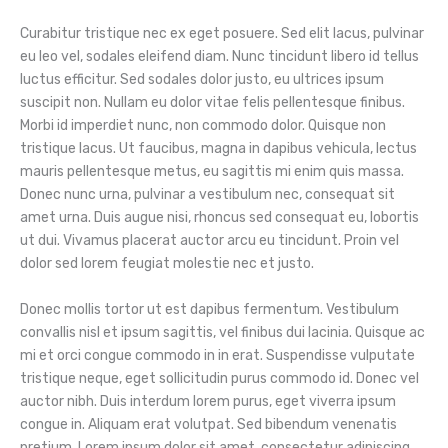
Curabitur tristique nec ex eget posuere. Sed elit lacus, pulvinar
eu leo vel, sodales eleifend diam. Nunc tincidunt libero id tellus
luctus efficitur. Sed sodales dolor justo, eu ultrices ipsum
suscipit non. Nullam eu dolor vitae felis pellentesque finibus.
Morbi id imperdiet nunc, non commodo dolor. Quisque non
tristique lacus. Ut faucibus, magna in dapibus vehicula, lectus
mauris pellentesque metus, eu sagittis mi enim quis massa.
Donec nunc urna, pulvinar a vestibulum nec, consequat sit
amet urna. Duis augue nisi, rhoncus sed consequat eu, lobortis
ut dui. Vivamus placerat auctor arcu eu tincidunt. Proin vel
dolor sed lorem feugiat molestie nec et justo.
Donec mollis tortor ut est dapibus fermentum. Vestibulum
convallis nisl et ipsum sagittis, vel finibus dui lacinia. Quisque ac
mi et orci congue commodo in in erat. Suspendisse vulputate
tristique neque, eget sollicitudin purus commodo id. Donec vel
auctor nibh. Duis interdum lorem purus, eget viverra ipsum
congue in. Aliquam erat volutpat. Sed bibendum venenatis
pretium. Lorem ipsum dolor sit amet, consectetur adipiscing