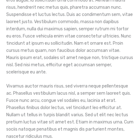
eros augue, id sollicitudin urna commodo at. Aenean mauris
risus, hendrerit nec metus quis, pharetra accumsan nunc.
Suspendisse et luctus lectus. Duis ac condimentum sem, vitae
laoreet justo. Vestibulum commodo, massa non dapibus
interdum, nulla dui maximus sapien, semper rutrum mi tortor
eu eros. Fusce vehicula enim vitae consectetur ultricies. Nunc
tincidunt at ipsum eu sollicitudin. Nam et ornare est. Proin
cursus metus quam, non faucibus dolor accumsan vitae.
Mauris ipsum erat, sodales sit amet neque non, tristique cursus
nisl. Sed nisi metus, efficitur eget accumsan semper,
scelerisque eu ante.
Vivamus auctor mauris risus, sed viverra neque pellentesque
ac. Phasellus vestibulum lacus nisl, a semper sem laoreet quis.
Fusce nunc arcu, congue vel sodales eu, lacinia at erat.
Phasellus finibus dolor lectus, vel tincidunt leo efficitur at.
Nullam ut tellus in turpis blandit varius. Sed ut elit nec lectus
pretium luctus vitae sit amet est. Etiam in maximus urna. Cum
sociis natoque penatibus et magnis dis parturient montes,
nascetur ridiculus mus.