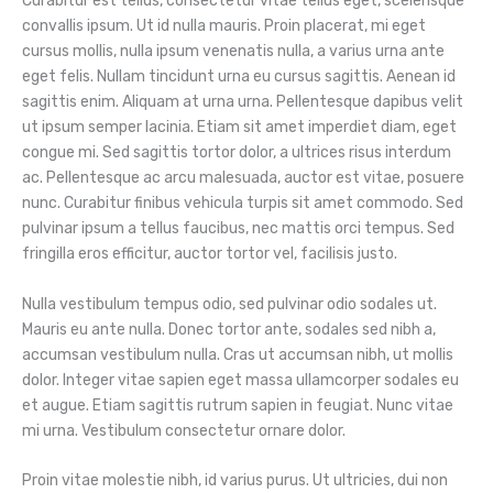
Curabitur est tellus, consectetur vitae tellus eget, scelerisque
convallis ipsum. Ut id nulla mauris. Proin placerat, mi eget
cursus mollis, nulla ipsum venenatis nulla, a varius urna ante
eget felis. Nullam tincidunt urna eu cursus sagittis. Aenean id
sagittis enim. Aliquam at urna urna. Pellentesque dapibus velit
ut ipsum semper lacinia. Etiam sit amet imperdiet diam, eget
congue mi. Sed sagittis tortor dolor, a ultrices risus interdum
ac. Pellentesque ac arcu malesuada, auctor est vitae, posuere
nunc. Curabitur finibus vehicula turpis sit amet commodo. Sed
pulvinar ipsum a tellus faucibus, nec mattis orci tempus. Sed
fringilla eros efficitur, auctor tortor vel, facilisis justo.
Nulla vestibulum tempus odio, sed pulvinar odio sodales ut.
Mauris eu ante nulla. Donec tortor ante, sodales sed nibh a,
accumsan vestibulum nulla. Cras ut accumsan nibh, ut mollis
dolor. Integer vitae sapien eget massa ullamcorper sodales eu
et augue. Etiam sagittis rutrum sapien in feugiat. Nunc vitae
mi urna. Vestibulum consectetur ornare dolor.
Proin vitae molestie nibh, id varius purus. Ut ultricies, dui non