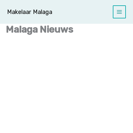
Ga
naar
Makelaar Malaga
de
inhoud
Malaga Nieuws