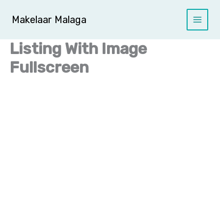
Ga
naar
Makelaar Malaga
de
inhoud
Listing With Image
Fullscreen