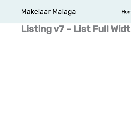
Ga
Makelaar Malaga
Ho
naar
de
Listing v7 – List Full Wid
inhoud