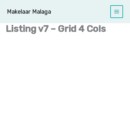
Ga
naar
Makelaar Malaga
de
inhoud
Listing v7 – Grid 4 Cols