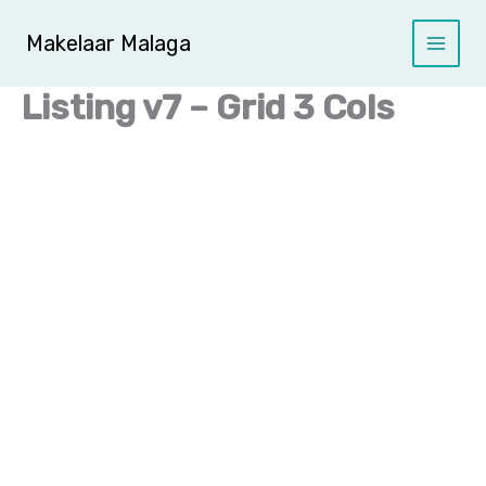
Ga
naar
Makelaar Malaga
de
inhoud
Listing v7 – Grid 3 Cols