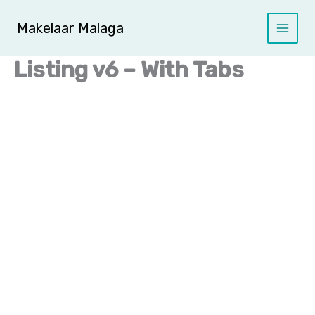
Ga
naar
Makelaar Malaga
de
inhoud
Listing v6 – With Tabs