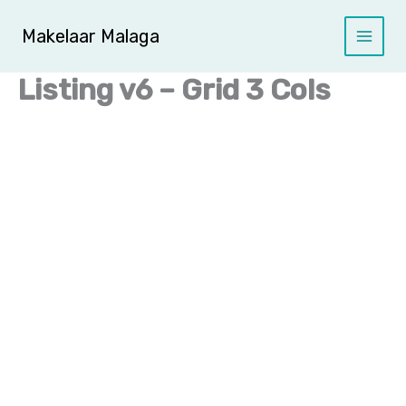
Ga
naar
Makelaar Malaga
de
inhoud
Listing v6 – Grid 3 Cols