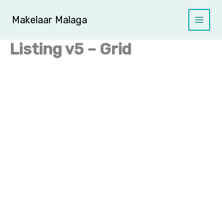
Ga
naar
Makelaar Malaga
de
inhoud
Listing v5 – Grid