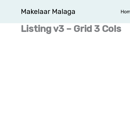
Ga
Makelaar Malaga
Ho
naar
de
Listing v3 – Grid 3 Cols
inhoud