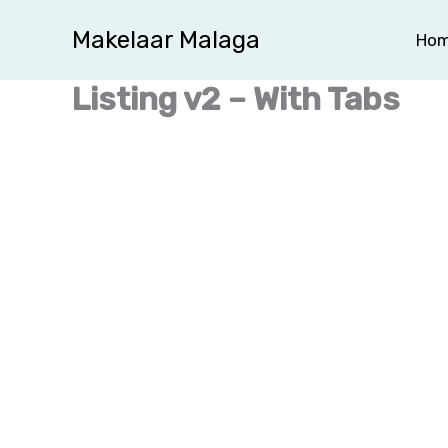
Ga
Makelaar Malaga
Ho
naar
de
Listing v2 – With Tabs
inhoud