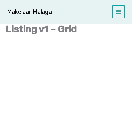
Ga
naar
Makelaar Malaga
de
inhoud
Listing v1 – Grid