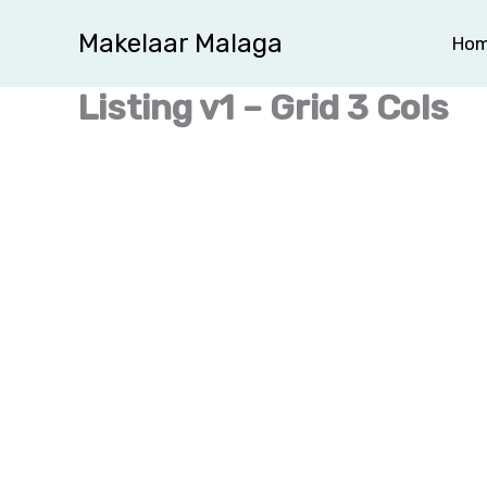
Ga
Makelaar Malaga
Ho
naar
de
Listing v1 – Grid 3 Cols
inhoud